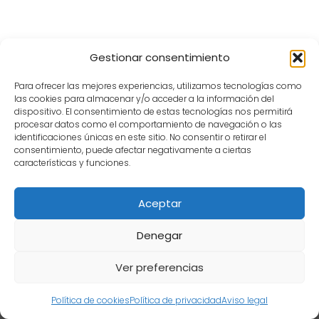
Gestionar consentimiento
Para ofrecer las mejores experiencias, utilizamos tecnologías como
las cookies para almacenar y/o acceder a la información del
dispositivo. El consentimiento de estas tecnologías nos permitirá
procesar datos como el comportamiento de navegación o las
identificaciones únicas en este sitio. No consentir o retirar el
consentimiento, puede afectar negativamente a ciertas
características y funciones.
Ventajas y desventajas administración
de empresas que debes conocer
Aceptar
Denegar
Ver preferencias
Contenido informativo. Verifica en fuentes oficiales. Marcas de sus
Política de cookies
Política de privacidad
Aviso legal
propietarios.
×