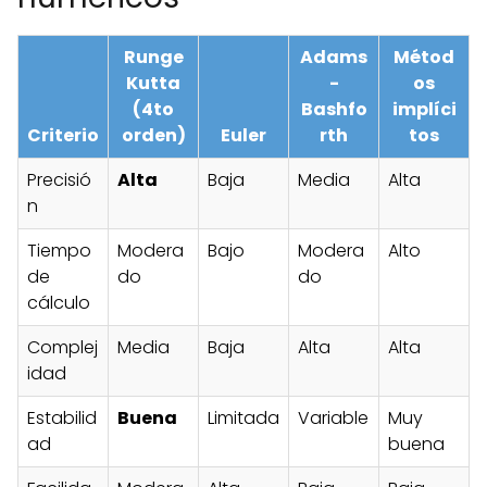
Runge
Adams
Métod
Kutta
-
os
(4to
Bashfo
implíci
Criterio
orden)
Euler
rth
tos
Precisió
Alta
Baja
Media
Alta
n
Tiempo
Modera
Bajo
Modera
Alto
de
do
do
cálculo
Complej
Media
Baja
Alta
Alta
idad
Estabilid
Buena
Limitada
Variable
Muy
ad
buena