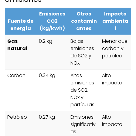
Emisiones
Otros
Impacto
Fuente de
CO2
contamin
ambienta
energía
(kg/kWh)
antes
l
Gas
0,2 kg
Bajas
Menor que
natural
emisiones
carbón y
de SO2 y
petróleo
NOx
Carbón
0,34 kg
Altas
Alto
emisiones
impacto
de SO2,
NOx y
partículas
Petróleo
0,27 kg
Emisiones
Alto
significativ
impacto
as