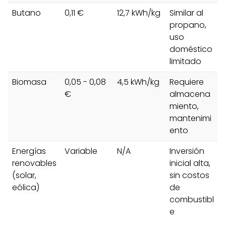
Butano
0,11 €
12,7 kWh/kg
Similar al
propano,
uso
doméstico
limitado
Biomasa
0,05 - 0,08
4,5 kWh/kg
Requiere
€
almacena
miento,
mantenimi
ento
Energías
Variable
N/A
Inversión
renovables
inicial alta,
(solar,
sin costos
eólica)
de
combustibl
e