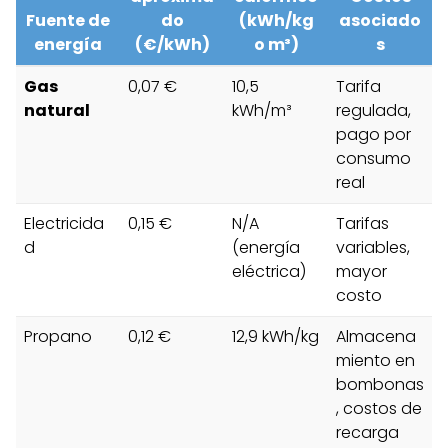
Fuente de
do
(kWh/kg
asociado
energía
(€/kWh)
o m³)
s
Gas
0,07 €
10,5
Tarifa
natural
kWh/m³
regulada,
pago por
consumo
real
Electricida
0,15 €
N/A
Tarifas
d
(energía
variables,
eléctrica)
mayor
costo
Propano
0,12 €
12,9 kWh/kg
Almacena
miento en
bombonas
, costos de
recarga