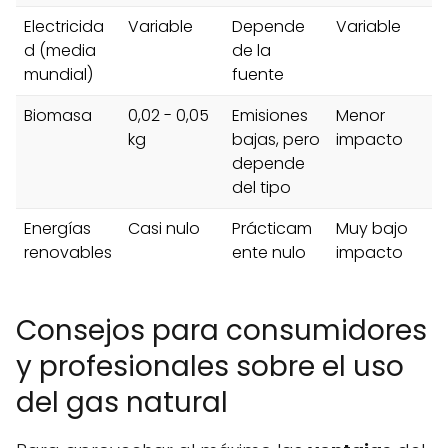
Electricida
Variable
Depende
Variable
d (media
de la
mundial)
fuente
Biomasa
0,02 - 0,05
Emisiones
Menor
kg
bajas, pero
impacto
depende
del tipo
Energías
Casi nulo
Prácticam
Muy bajo
renovables
ente nulo
impacto
Consejos para consumidores
y profesionales sobre el uso
del gas natural