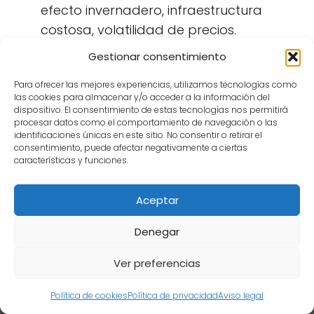
efecto invernadero, infraestructura
costosa, volatilidad de precios.
El gas natural es un combustible puente
Gestionar consentimiento
útil, pero no la solución definitiva para la
Para ofrecer las mejores experiencias, utilizamos tecnologías como
sostenibilidad.
las cookies para almacenar y/o acceder a la información del
dispositivo. El consentimiento de estas tecnologías nos permitirá
procesar datos como el comportamiento de navegación o las
Es fundamental realizar revisiones
identificaciones únicas en este sitio. No consentir o retirar el
periódicas y considerar alternativas
consentimiento, puede afectar negativamente a ciertas
características y funciones.
para minimizar riesgos y reducir impacto.
Aceptar
Fuentes del artículo y enlaces
Denegar
de interés
Ver preferencias
Grupo Acerca - Ventajas y desventajas
Contenido informativo. Verifica en fuentes oficiales. Marcas de sus
del gas natural
Política de cookies
Política de privacidad
Aviso legal
propietarios.
×