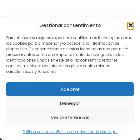
“El clima cálido de RD es uno de sus
Gestionar consentimiento
mayores atractivos, pero la humedad a
Para ofrecer las mejores experiencias, utilizamos tecnologías como
veces puede ser difícil de soportar,
las cookies para almacenar y/o acceder a la información del
dispositivo. El consentimiento de estas tecnologías nos permitirá
especialmente para quienes no están
procesar datos como el comportamiento de navegación o las
acostumbrados.” – Ana Martínez, turista
identificaciones únicas en este sitio. No consentir o retirar el
consentimiento, puede afectar negativamente a ciertas
española.
características y funciones.
Fuente
Aceptar
Denegar
Ver preferencias
“Como agricultor, valoro mucho las
lluvias, pero también temo las tormentas
Contenido informativo. Verifica en fuentes oficiales. Marcas de sus
Política de cookies
Política de privacidad
Aviso legal
propietarios.
×
fuertes que pueden arruinar meses de